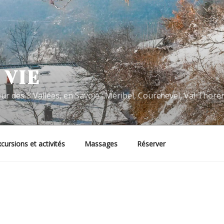
 VIE
r des 3 Vallées, en Savoie : Méribel, Courchevel, Val Thoren
cursions et activités
Massages
Réserver