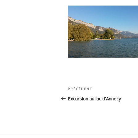
Navigation
Article
PRÉCÉDENT
de
précédent
Excursion au lac d’Annecy
l’article